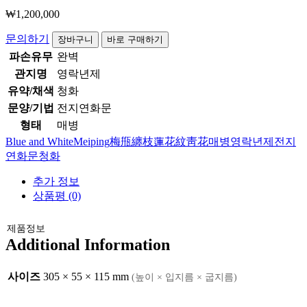
₩
1,200,000
청
문의하기
장바구니
바로 구매하기
화
파손유무
완벽
전
관지명
영락년제
지
유약/채색
청화
연
문양/기법
전지연화문
화
문
형태
매병
매
Blue and White
Meiping
梅甁
纏枝蓮花紋
靑花
매병
영락년제
전지
병
연화문
청화
수
량
추가 정보
상품평 (0)
제품정보
Additional Information
사이즈
305 × 55 × 115 mm
(높이 × 입지름 × 굽지름)