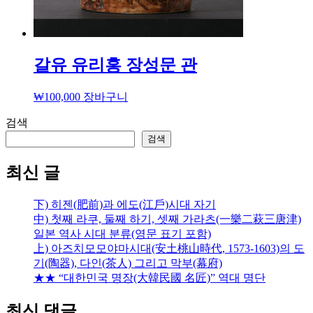
갈유 유리홍 장성문 관
₩
100,000
장바구니
검색
검색
최신 글
下) 히젠(肥前)과 에도(江戶)시대 자기
中) 첫째 라쿠, 둘째 하기, 셋째 가라츠(一樂二萩三唐津)
일본 역사 시대 분류(영문 표기 포함)
上) 아즈치모모야마시대(安土桃山時代, 1573-1603)의 도
기(陶器), 다인(茶人) 그리고 막부(幕府)
★★ “대한민국 명장(大韓民國 名匠)” 역대 명단
최신 댓글