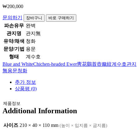
₩
200,000
청
문의하기
장바구니
바로 구매하기
화
파손유무
완벽
용
관지명
관지無
문
유약/채색
청화
계
문양/기법
용문
수
호
형태
계수호
수
Blue and White
Chichen-headed Ewer
靑花
鷄首壺
龍紋
계수호
관지
량
無
용문
청화
추가 정보
상품평 (0)
제품정보
Additional Information
사이즈
210 × 40 × 110 mm
(높이 × 입지름 × 굽지름)