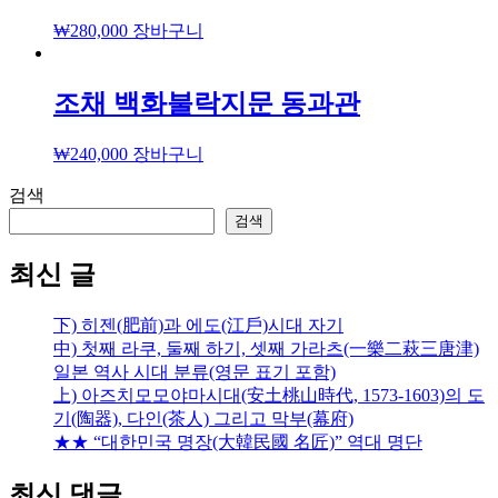
₩
280,000
장바구니
조채 백화불락지문 동과관
₩
240,000
장바구니
검색
검색
최신 글
下) 히젠(肥前)과 에도(江戶)시대 자기
中) 첫째 라쿠, 둘째 하기, 셋째 가라츠(一樂二萩三唐津)
일본 역사 시대 분류(영문 표기 포함)
上) 아즈치모모야마시대(安土桃山時代, 1573-1603)의 도
기(陶器), 다인(茶人) 그리고 막부(幕府)
★★ “대한민국 명장(大韓民國 名匠)” 역대 명단
최신 댓글