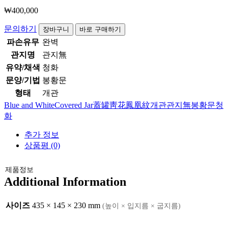
₩
400,000
청
문의하기
장바구니
바로 구매하기
화
파손유무
완벽
봉
관지명
관지無
황
유약/채색
청화
문
문양/기법
봉황문
개
관
형태
개관
수
Blue and White
Covered Jar
蓋罐
靑花
鳳凰紋
개관
관지無
봉황문
청
량
화
추가 정보
상품평 (0)
제품정보
Additional Information
사이즈
435 × 145 × 230 mm
(높이 × 입지름 × 굽지름)