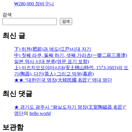
₩
280,000
장바구니
검색
검색
최신 글
下) 히젠(肥前)과 에도(江戶)시대 자기
中) 첫째 라쿠, 둘째 하기, 셋째 가라츠(一樂二萩三唐津)
일본 역사 시대 분류(영문 표기 포함)
上) 아즈치모모야마시대(安土桃山時代, 1573-1603)의 도
기(陶器), 다인(茶人) 그리고 막부(幕府)
★★ “대한민국 명장(大韓民國 名匠)” 역대 명단
최신 댓글
★ 경기도 광주시 “왕실도자기 명장(王室陶磁器 名匠)”
명단
의
hello world
보관함