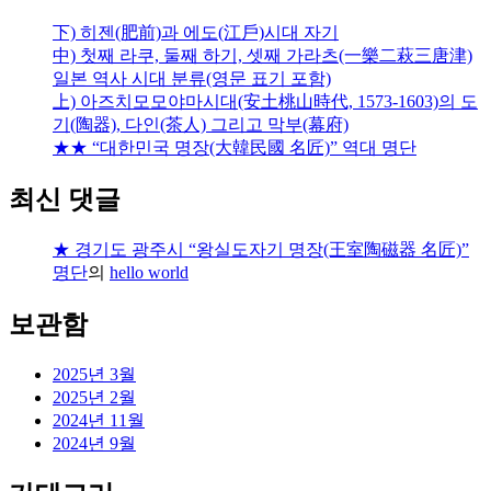
下) 히젠(肥前)과 에도(江戶)시대 자기
中) 첫째 라쿠, 둘째 하기, 셋째 가라츠(一樂二萩三唐津)
일본 역사 시대 분류(영문 표기 포함)
上) 아즈치모모야마시대(安土桃山時代, 1573-1603)의 도
기(陶器), 다인(茶人) 그리고 막부(幕府)
★★ “대한민국 명장(大韓民國 名匠)” 역대 명단
최신 댓글
★ 경기도 광주시 “왕실도자기 명장(王室陶磁器 名匠)”
명단
의
hello world
보관함
2025년 3월
2025년 2월
2024년 11월
2024년 9월