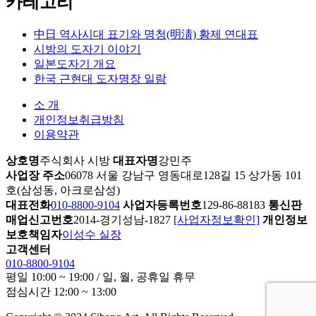
카테고리
中日 역사시대 표기와 명청(明淸) 황제 연대표
시방의 도자기 이야기
일본도자기 개요
한국 근현대 도자명장 일람
소 개
개인정보취급방침
이용약관
상호명
주식회사 시방
대표자명
강민주
사업장 주소
06078 서울 강남구 영동대로128길 15 상가동 101
호(삼성동, 아크로삼성)
대표전화
010-8800-9104
사업자등록번호
129-86-88183
통신판
매업신고번호
2014-경기성남-1827
[사업자정보확인]
개인정보
보호책임자
이성수 실장
고객센터
010-8800-9104
평일 10:00 ~ 19:00 / 일, 월, 공휴일 휴무
점심시간 12:00 ~ 13:00