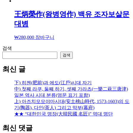
王炳榮作(왕병영作) 백유 조자보살문
대병
₩
280,000
장바구니
검색
검색
최신 글
下) 히젠(肥前)과 에도(江戶)시대 자기
中) 첫째 라쿠, 둘째 하기, 셋째 가라츠(一樂二萩三唐津)
일본 역사 시대 분류(영문 표기 포함)
上) 아즈치모모야마시대(安土桃山時代, 1573-1603)의 도
기(陶器), 다인(茶人) 그리고 막부(幕府)
★★ “대한민국 명장(大韓民國 名匠)” 역대 명단
최신 댓글