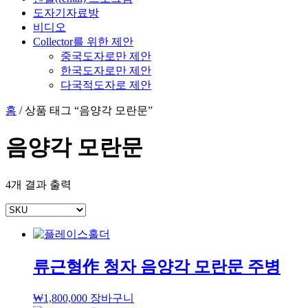
도자기자료방
비디오
Collector를 위한 제안
중국도자로만 제안
한국도자로만 제안
다국적도자로 제안
홈
/ 상품 태그 “음양각 모란문”
음양각 모란문
4개 결과 출력
류근형作 청자 음양각 모란문 주병
₩
1,800,000
장바구니