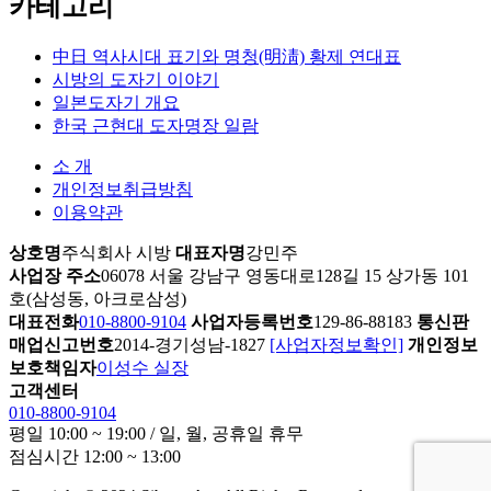
카테고리
中日 역사시대 표기와 명청(明淸) 황제 연대표
시방의 도자기 이야기
일본도자기 개요
한국 근현대 도자명장 일람
소 개
개인정보취급방침
이용약관
상호명
주식회사 시방
대표자명
강민주
사업장 주소
06078 서울 강남구 영동대로128길 15 상가동 101
호(삼성동, 아크로삼성)
대표전화
010-8800-9104
사업자등록번호
129-86-88183
통신판
매업신고번호
2014-경기성남-1827
[사업자정보확인]
개인정보
보호책임자
이성수 실장
고객센터
010-8800-9104
평일 10:00 ~ 19:00 / 일, 월, 공휴일 휴무
점심시간 12:00 ~ 13:00