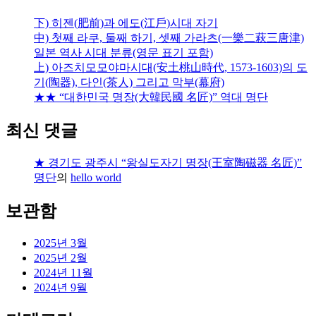
下) 히젠(肥前)과 에도(江戶)시대 자기
中) 첫째 라쿠, 둘째 하기, 셋째 가라츠(一樂二萩三唐津)
일본 역사 시대 분류(영문 표기 포함)
上) 아즈치모모야마시대(安土桃山時代, 1573-1603)의 도
기(陶器), 다인(茶人) 그리고 막부(幕府)
★★ “대한민국 명장(大韓民國 名匠)” 역대 명단
최신 댓글
★ 경기도 광주시 “왕실도자기 명장(王室陶磁器 名匠)”
명단
의
hello world
보관함
2025년 3월
2025년 2월
2024년 11월
2024년 9월