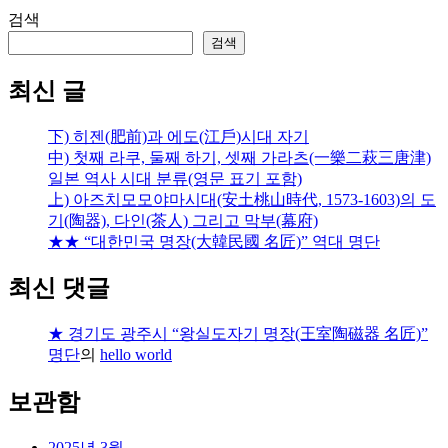
검색
검색
최신 글
下) 히젠(肥前)과 에도(江戶)시대 자기
中) 첫째 라쿠, 둘째 하기, 셋째 가라츠(一樂二萩三唐津)
일본 역사 시대 분류(영문 표기 포함)
上) 아즈치모모야마시대(安土桃山時代, 1573-1603)의 도
기(陶器), 다인(茶人) 그리고 막부(幕府)
★★ “대한민국 명장(大韓民國 名匠)” 역대 명단
최신 댓글
★ 경기도 광주시 “왕실도자기 명장(王室陶磁器 名匠)”
명단
의
hello world
보관함
2025년 3월