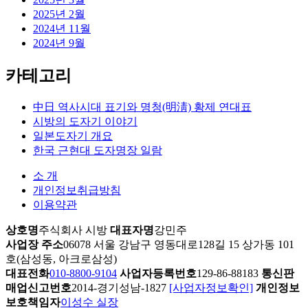
2025년 2월
2024년 11월
2024년 9월
카테고리
中日 역사시대 표기와 명청(明淸) 황제 연대표
시방의 도자기 이야기
일본도자기 개요
한국 근현대 도자명장 일람
소 개
개인정보취급방침
이용약관
상호명
주식회사 시방
대표자명
강민주
사업장 주소
06078 서울 강남구 영동대로128길 15 상가동 101
호(삼성동, 아크로삼성)
대표전화
010-8800-9104
사업자등록번호
129-86-88183
통신판
매업신고번호
2014-경기성남-1827
[사업자정보확인]
개인정보
보호책임자
이성수 실장